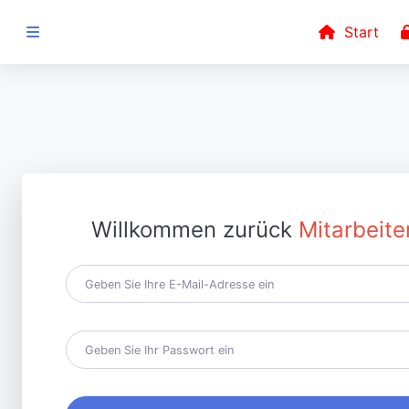
Start
IM AUFTRAG
VON
0 2182 - 8507 -
65
Willkommen zurück
Mitarbeite
Elternerklärung
Belehrungsportal
Deutsch