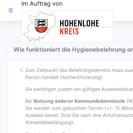
Im Auftrag von
IM AUFTRAG
VON
Wie funktioniert die Hygienebelehrung on
0 2182 - 8507 -
65
Zum Zeitpunkt des Belehrungstermins muss zuers
Person handelt (Authentifizierung).
Elternerklärung
Sie benötigen zudem ein gültiges Ausweisdokum
Belehrungsportal
Bei
Nutzung anderer Kommunikationstools
(Wh
Sie werden zum gebuchten Termin (+/- 15 Minute
Deutsch
Ausweis bereit. Sind Sie nach drei Anrufversuch
Anmeldebestätigung).